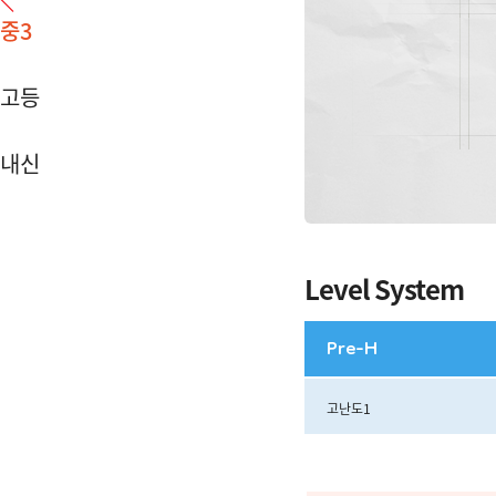
중3
고등
내신
Level System
Pre-H
고난도1